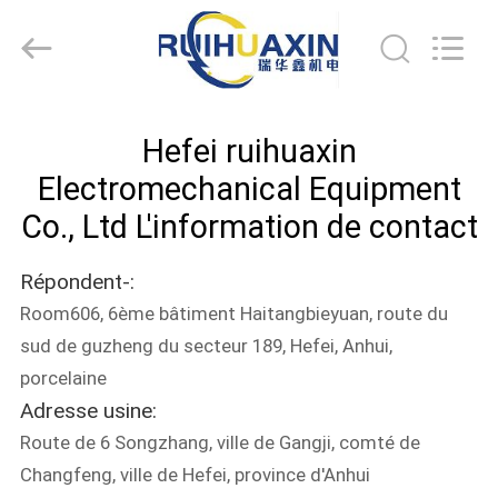
ruihuaxin
Electromechanical
Equipment
Co.,
Ltd.
All
Rights
Reserved.
MAISON
Developed
by
Hefei ruihuaxin
ECER
PRODUITS
Electromechanical Equipment
Co., Ltd L'information de contact
AU
Répondent-:
SUJET
Room606, 6ème bâtiment Haitangbieyuan, route du
DE
sud de guzheng du secteur 189, Hefei, Anhui,
NOUS
porcelaine
Adresse usine:
VISITE
Route de 6 Songzhang, ville de Gangji, comté de
D'USINE
Changfeng, ville de Hefei, province d'Anhui