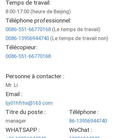
Temps de travail:
8:00-17:00 (heure de Beijing)
CONTRÔLE
Téléphone professionnel:
DE
0086-551-66770168
(Le temps de travail)
QUALITÉ
0086-13956944740
(Le temps de travail non)
Télécopieur:
CONTACTEZ-
0086-551-66770168
NOUS
Personne à contacter :
DEMANDEZ
Mr. Li
Email :
UNE
ljy01hfrhx@163.com
CITATION
Titre du poste :
Téléphone :
manager
86-13956944740
PLAN
WHATSAPP :
WeChat :
DU