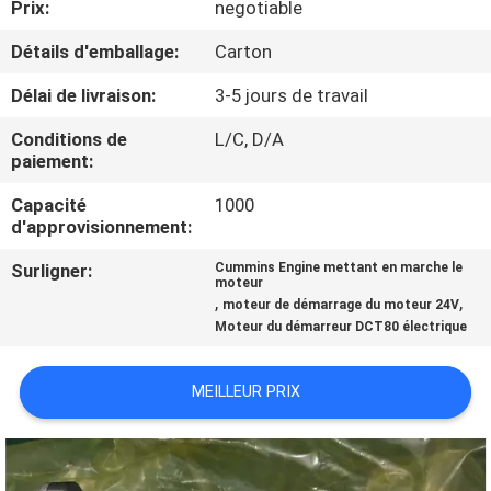
Prix:
negotiable
CONTRÔLE
Détails d'emballage:
Carton
DE
Délai de livraison:
3-5 jours de travail
QUALITÉ
Conditions de
L/C, D/A
paiement:
CONTACTEZ-
Capacité
1000
d'approvisionnement:
NOUS
Surligner:
Cummins Engine mettant en marche le
moteur
DEMANDEZ
,
,
moteur de démarrage du moteur 24V
Moteur du démarreur DCT80 électrique
UNE
CITATION
MEILLEUR PRIX
PLAN
DU