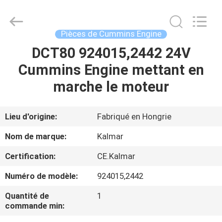
Co.,
Ltd.
All
Rights
Reserved.
Pièces de Cummins Engine
Developed
by
ECER
DCT80 924015,2442 24V
MAISON
Cummins Engine mettant en
PRODUITS
marche le moteur
AU
Lieu d'origine:
Fabriqué en Hongrie
SUJET
Nom de marque:
Kalmar
DE
Certification:
CE.Kalmar
NOUS
Numéro de modèle:
924015,2442
VISITE
Quantité de
1
commande min:
D'USINE