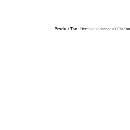
Produit Tag:
Pièces de rechange d'OEM Ko
Coordonnées
Hefei ruihuaxin Electromechanical
Equipment Co., Ltd
Personne à contacter:
Mr. Li
Téléphone:
86-13956944740
Télécopieur:
86-551-66770168
Autres Produits