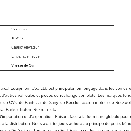
52768522
10PCS
Chariot élévateur
Emballage neutre
Vitesse de Sun
ctrical Equipment Co., Ltd. est principalement engagé dans les ventes 
t d'autres véhicules et pièces de rechange complets. Les marques fonc
de CVs, de Fantuzzi, de Sany, de Kessler, essieu moteur de Rockwell, 
, Parker, Eaton, Rexroth, etc.
'importation et d'exportation. Faisant face à la fourniture globale pour 
 la distribution. Nous avait toujours adhéré au principe de petits bénéf
 à l'intégrité et l'épargne au client, insiste sur leur propre service p