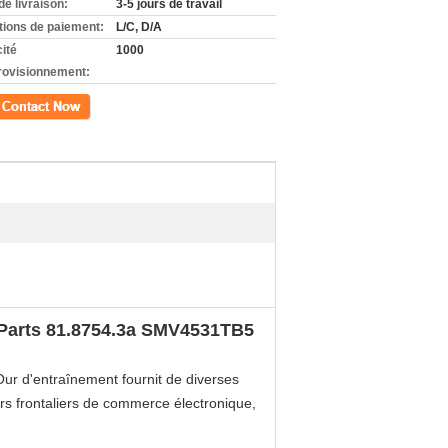
de livraison:
3-5 jours de travail
tions de paiement:
L/C, D/A
ité
1000
rovisionnement:
ct
 Parts 81.8754.3a SMV4531TB5
.Our
d'
entraînement
fournit de diverses
urs frontaliers de commerce électronique,