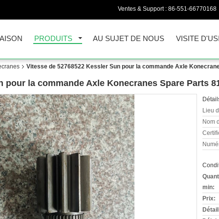
Ventes & Support :
86-551-66770168
AISON
PRODUITS
AU SUJET DE NOUS
VISITE D'US
ecranes
Vitesse de 52768522 Kessler Sun pour la commande Axle Konecran
un pour la commande Axle Konecranes Spare Parts 
Détail
Lieu d
Nom d
Certifi
Numér
Condit
Quant
min:
Prix:
Détai