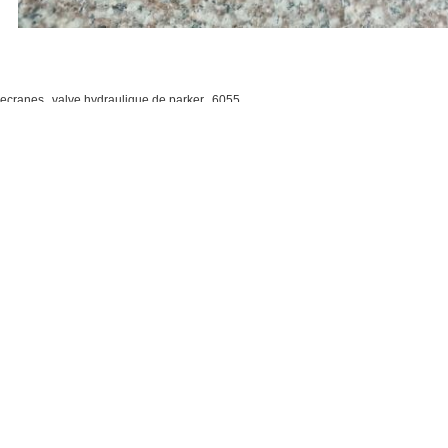
,
,
necranes
valve hydraulique de parker
6055
Envoyez votre demande directement à nous
(
0
/ 3000)