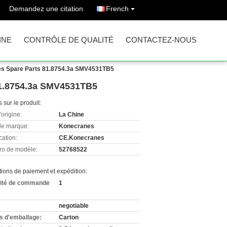
Demandez une citation
French
INE
CONTRÔLE DE QUALITÉ
CONTACTEZ-NOUS
es Spare Parts 81.8754.3a SMV4531TB5
81.8754.3a SMV4531TB5
s sur le produit:
'origine:
La Chine
e marque:
Konecranes
cation:
CE.Konecranes
o de modèle:
52768522
ions de paiement et expédition:
ité de commande
1
negotiable
ls d'emballage:
Carton