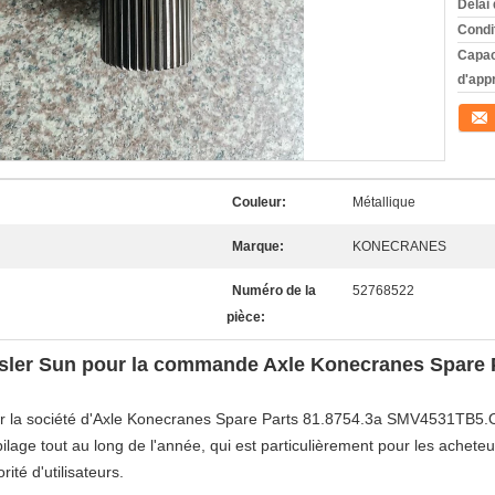
Délai 
Condi
Capac
d'app
Conta
Couleur:
Métallique
Marque:
KONECRANES
Numéro de la
52768522
pièce:
ssler Sun pour la commande Axle Konecranes Spare
r la
société
d'Axle Konecranes Spare Parts 81.8754.3a SMV4531TB5
lage tout au long de
l'
année, qui est particulièrement pour les achete
rité d'utilisateurs.