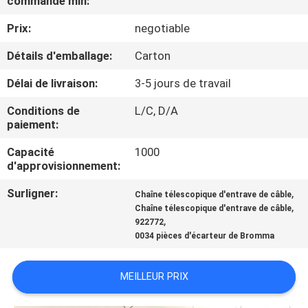
commande min:
Prix:
negotiable
CONTRÔLE
DE
Détails d'emballage:
Carton
QUALITÉ
Délai de livraison:
3-5 jours de travail
Conditions de
L/C, D/A
CONTACTEZ-
paiement:
NOUS
Capacité
1000
d'approvisionnement:
DEMANDEZ
Surligner:
,
Chaîne télescopique d'entrave de câble
,
Chaîne télescopique d'entrave de câble
UNE
,
922772
CITATION
0034 pièces d'écarteur de Bromma
MEILLEUR PRIX
PLAN
DU