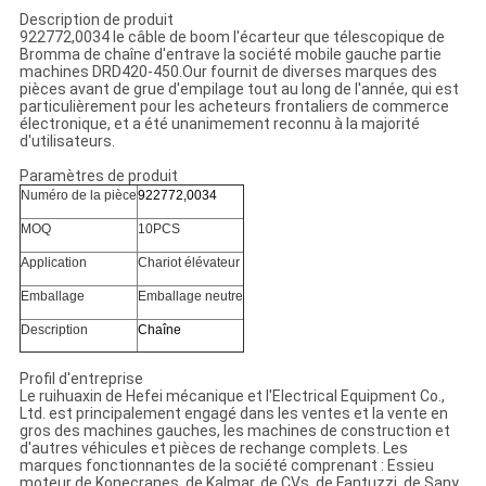
Description de produit
922772,0034 le câble de boom l'écarteur que télescopique de
Bromma de chaîne d'entrave la société mobile gauche partie
machines DRD420-450.Our fournit de diverses marques des
pièces avant de grue d'empilage tout au long de l'année, qui est
particulièrement pour les acheteurs frontaliers de commerce
électronique, et a été unanimement reconnu à la majorité
d'utilisateurs.
Paramètres de produit
Numéro de la pièce
922772,0034
MOQ
10PCS
Application
Chariot élévateur
Emballage
Emballage neutre
Description
Chaîne
Profil d'entreprise
Le ruihuaxin de Hefei mécanique et l'Electrical Equipment Co.,
Ltd. est principalement engagé dans les ventes et la vente en
gros des machines gauches, les machines de construction et
d'autres véhicules et pièces de rechange complets. Les
marques fonctionnantes de la société comprenant : Essieu
moteur de Konecranes, de Kalmar, de CVs, de Fantuzzi, de Sany,