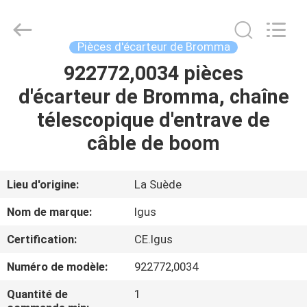
Electromechanical
Equipment
Co.,
Ltd.
All
Pièces d'écarteur de Bromma
Rights
Reserved.
922772,0034 pièces
MAISON
Developed
by
ECER
d'écarteur de Bromma, chaîne
PRODUITS
télescopique d'entrave de
câble de boom
AU
SUJET
Lieu d'origine:
La Suède
DE
Nom de marque:
Igus
NOUS
Certification:
CE.Igus
Numéro de modèle:
922772,0034
VISITE
D'USINE
Quantité de
1