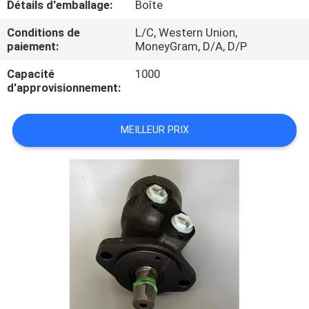
Détails d'emballage:
Boîte
CONTRÔLE
Conditions de
L/C, Western Union,
paiement:
MoneyGram, D/A, D/P
DE
Capacité
1000
QUALITÉ
d'approvisionnement:
CONTACTEZ-
MEILLEUR PRIX
NOUS
DEMANDEZ
UNE
CITATION
PLAN
DU