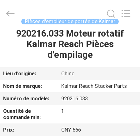
ruihuaxin
Electromechanical
Equipment
Co.,
Ltd.
Pièces d'empileur de portée de Kalmar
All
Rights
Reserved.
920216.033 Moteur rotatif
MAISON
Developed
by
Kalmar Reach Pièces
ECER
PRODUITS
d'empilage
AU
Lieu d'origine:
Chine
SUJET
Nom de marque:
Kalmar Reach Stacker Parts
DE
Numéro de modèle:
920216.033
NOUS
Quantité de
1
commande min:
VISITE
Prix:
CNY 666
D'USINE