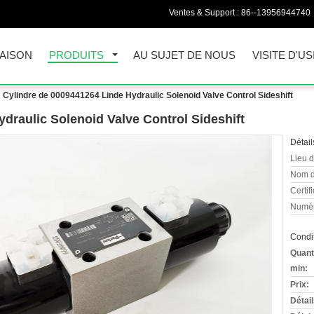
Ventes & Support :
86--13956944740
AISON
PRODUITS
AU SUJET DE NOUS
VISITE D'US
Cylindre de 0009441264 Linde Hydraulic Solenoid Valve Control Sideshift
draulic Solenoid Valve Control Sideshift
Détail
Lieu d
Nom d
Certifi
Numér
Condit
Quant
min:
Prix:
Détai