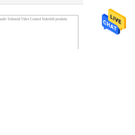
âblage principal de
40Cr 12 embraye