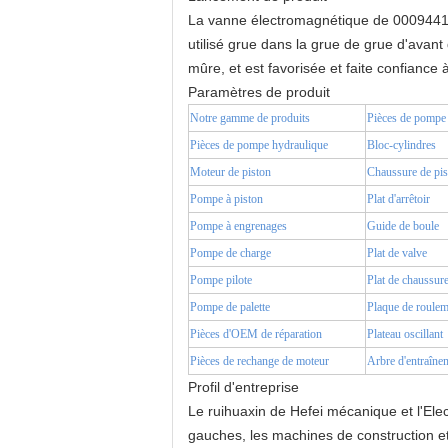
La vanne électromagnétique de 0009441
utilisé grue dans la grue de grue d'avant
mûre, et est favorisée et faite confiance à 
Paramètres de produit
Notre gamme de produits
Pièces de pompe
Pièces de pompe hydraulique
Bloc-cylindres
Moteur de piston
Chaussure de pis
Pompe à piston
Plat d'arrêtoir
Pompe à engrenages
Guide de boule
Pompe de charge
Plat de valve
Pompe pilote
Plat de chaussur
Pompe de palette
Plaque de roulem
Pièces d'OEM de réparation
Plateau oscillant
Pièces de rechange de moteur
Arbre d'entraîne
Profil d'entreprise
Le ruihuaxin de Hefei mécanique et l'Ele
gauches, les machines de construction e