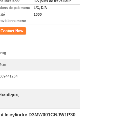
de livraison:
3-5 jours de travailleur
tions de paiement:
L/C, D/A
ité
1000
rovisionnement:
ct
.6kg
2cm
009441264
draulique
,
ent le cylindre D3MW001CNJW1P30