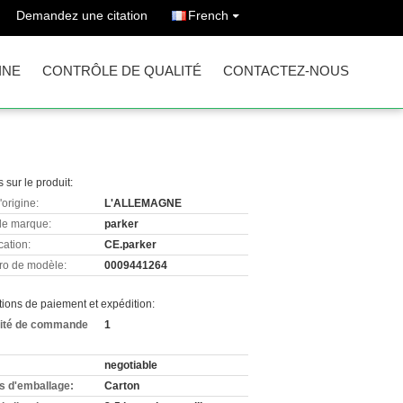
Demandez une citation
French
INE
CONTRÔLE DE QUALITÉ
CONTACTEZ-NOUS
s sur le produit:
'origine:
L'ALLEMAGNE
e marque:
parker
cation:
CE.parker
o de modèle:
0009441264
ions de paiement et expédition:
ité de commande
1
negotiable
ls d'emballage:
Carton