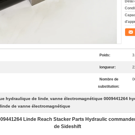
Délai 
Condi
Capac
d'app
Conta
Poids:
3
longueur:
2
Nombre de
0
substitution:
ue hydraulique de linde
vanne électromagnétique 0009441264 hy
,
 linde de vanne électromagnétique
0009441264 Linde Reach Stacker Parts Hydraulic command
de Sideshift