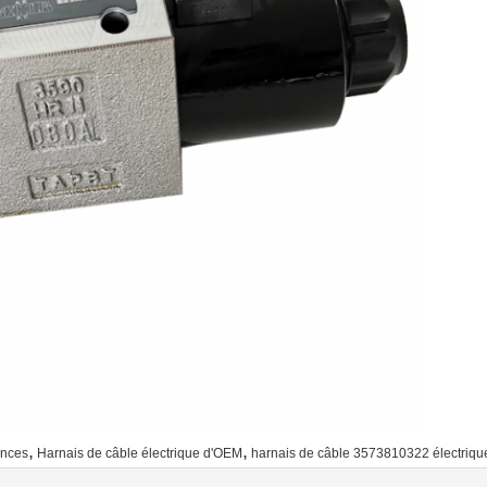
,
,
ances
Harnais de câble électrique d'OEM
harnais de câble 3573810322 électriqu