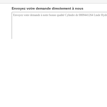
Envoyez votre demande directement à nous
(
0
/ 3000)
Joint de direction de
Pièces de rechange de
Réparation Kit Linde
C