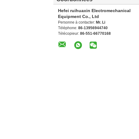
Hefei ruihuaxin Electromechanical
Equipment Co., Ltd
Personne à contacter:
Mr. Li
Téléphone:
86-13956944740
Télécopieur:
86-551-66770168
Autres Produits
7917415672 Linde
Harnais de