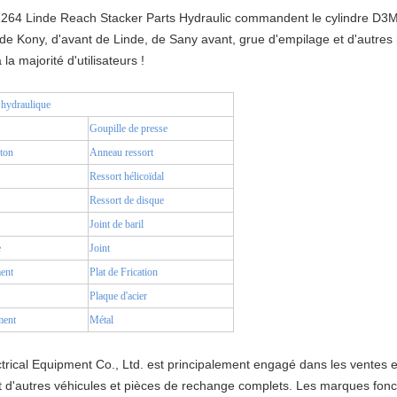
264 Linde Reach Stacker Parts Hydraulic commandent le cylindre D3
 de Kony, d'avant de Linde, de Sany avant, grue d'empilage et d'autres
la majorité d'utilisateurs !
 hydraulique
Goupille de presse
ton
Anneau ressort
Ressort hélicoïdal
Ressort de disque
Joint de baril
e
Joint
ent
Plat de Frication
Plaque d'acier
ment
Métal
ctrical Equipment Co., Ltd. est principalement engagé dans les ventes 
t d'autres véhicules et pièces de rechange complets. Les marques fonc