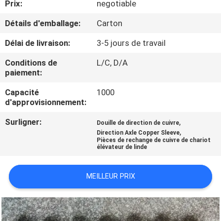
Prix:
negotiable
CONTRÔLE
Détails d'emballage:
Carton
DE
Délai de livraison:
3-5 jours de travail
QUALITÉ
Conditions de
L/C, D/A
paiement:
CONTACTEZ-
Capacité
1000
d'approvisionnement:
NOUS
Surligner:
,
Douille de direction de cuivre
,
Direction Axle Copper Sleeve
DEMANDEZ
Pièces de rechange de cuivre de chariot
élévateur de linde
UNE
CITATION
MEILLEUR PRIX
PLAN
DU