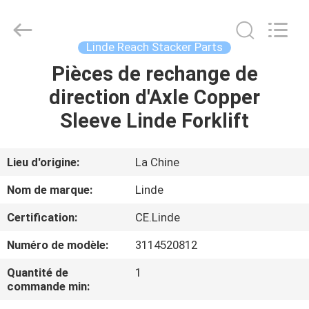
Electromechanical
Equipment
Co.,
Ltd.
All
Linde Reach Stacker Parts
Rights
Reserved.
Developed
Pièces de rechange de
MAISON
by
ECER
direction d'Axle Copper
PRODUITS
Sleeve Linde Forklift
AU
Lieu d'origine:
La Chine
SUJET
Nom de marque:
Linde
DE
Certification:
CE.Linde
NOUS
Numéro de modèle:
3114520812
VISITE
Quantité de
1
commande min:
D'USINE