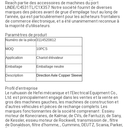
Reach partie des accessoires de machines du port
LINDE/C4531TL/C1X357
. Notre société fournit de diverses
marques des pièces avant de grue d'empilage tout au long de
l'année, qui est particulièrement pour les acheteurs frontaliers
de commerce électronique, et a été unanimement reconnue à
la majorité d'utilisateurs.
Paramètres de produit
Numéro de la pièce
3114520812
MOQ
10PCS
Application
Chariot élévateur
Emballage
Emballage neutre
Description
Direction Axle Copper Sleeve
Profil d'entreprise
Le ruihuaxin de Hefei mécanique et l'Electrical Equipment Co.,
Ltd. est principalement engagé dans les ventes et la vente en
gros des machines gauches, les machines de construction et
d'autres véhicules et pièces de rechange complets. Les
marques fonctionnantes de la société comprenant : Essieu
moteur de Konecranes, de Kalmar, de CVs, de Fantuzzi, de Sany,
de Kessler, essieu moteur de Rockwell, transmission de , filtre
de Donaldson, filtre d'homme, , Cummins, DEUTZ, Scania, Parker,