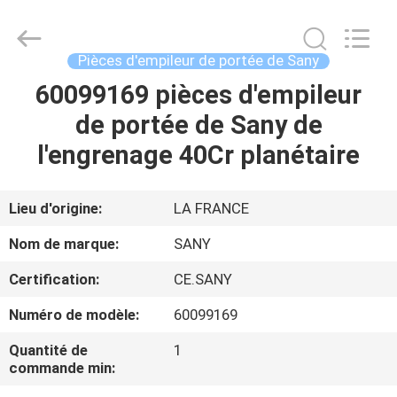
Equipment
Co.,
Ltd.
All
Rights
Pièces d'empileur de portée de Sany
Reserved.
Developed
by
60099169 pièces d'empileur
MAISON
ECER
de portée de Sany de
PRODUITS
l'engrenage 40Cr planétaire
AU
Lieu d'origine:
LA FRANCE
SUJET
Nom de marque:
SANY
DE
Certification:
CE.SANY
NOUS
Numéro de modèle:
60099169
VISITE
Quantité de
1
commande min:
D'USINE