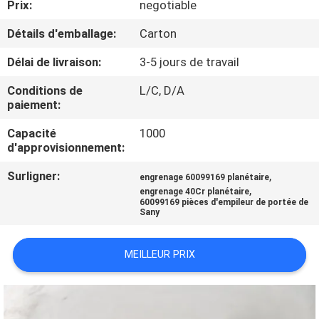
Prix:
negotiable
CONTRÔLE
Détails d'emballage:
Carton
DE
Délai de livraison:
3-5 jours de travail
QUALITÉ
Conditions de
L/C, D/A
paiement:
CONTACTEZ-
Capacité
1000
d'approvisionnement:
NOUS
Surligner:
,
engrenage 60099169 planétaire
,
engrenage 40Cr planétaire
DEMANDEZ
60099169 pièces d'empileur de portée de
Sany
UNE
CITATION
MEILLEUR PRIX
PLAN
DU