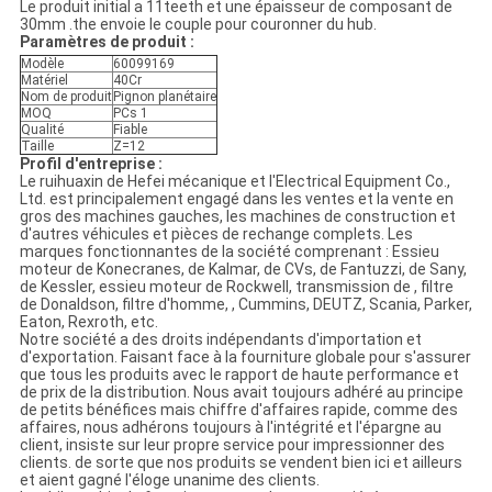
Le produit initial a 11teeth et une épaisseur de composant de
30mm .the envoie le couple pour couronner du hub.
Paramètres de produit :
Modèle
60099169
Matériel
40Cr
Nom de produit
Pignon planétaire
MOQ
PCs 1
Qualité
Fiable
Taille
Z=12
Profil d'entreprise :
Le ruihuaxin de Hefei mécanique et l'Electrical Equipment Co.,
Ltd. est principalement engagé dans les ventes et la vente en
gros des machines gauches, les machines de construction et
d'autres véhicules et pièces de rechange complets. Les
marques fonctionnantes de la société comprenant : Essieu
moteur de Konecranes, de Kalmar, de CVs, de Fantuzzi, de Sany,
de Kessler, essieu moteur de Rockwell, transmission de , filtre
de Donaldson, filtre d'homme, , Cummins, DEUTZ, Scania, Parker,
Eaton, Rexroth, etc.
Notre société a des droits indépendants d'importation et
d'exportation. Faisant face à la fourniture globale pour s'assurer
que tous les produits avec le rapport de haute performance et
de prix de la distribution. Nous avait toujours adhéré au principe
de petits bénéfices mais chiffre d'affaires rapide, comme des
affaires, nous adhérons toujours à l'intégrité et l'épargne au
client, insiste sur leur propre service pour impressionner des
clients. de sorte que nos produits se vendent bien ici et ailleurs
et aient gagné l'éloge unanime des clients.