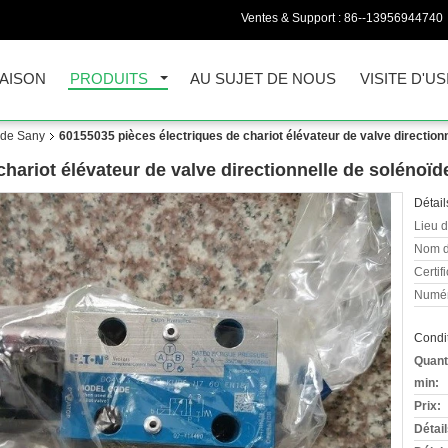
Ventes & Support :
86--13956944740
AISON
PRODUITS
AU SUJET DE NOUS
VISITE D'US
 de Sany
60155035 pièces électriques de chariot élévateur de valve direction
hariot élévateur de valve directionnelle de solénoïd
Détail
Lieu d
Nom d
Certifi
Numér
Condit
Quant
min:
Prix:
Détai