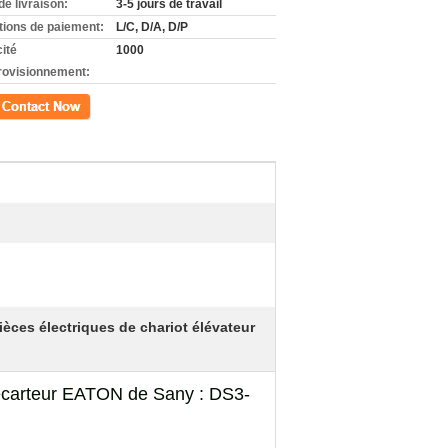
de livraison:
3-5 jours de travail
tions de paiement:
L/C, D/A, D/P
ité
1000
rovisionnement:
ct
èces électriques de chariot élévateur
l'écarteur EATON de Sany : DS3-