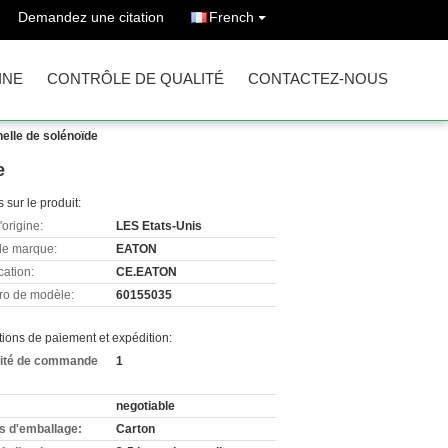
Demandez une citation
French
INE
CONTRÔLE DE QUALITÉ
CONTACTEZ-NOUS
nelle de solénoïde
e
s sur le produit:
'origine:
LES Etats-Unis
e marque:
EATON
cation:
CE.EATON
o de modèle:
60155035
ions de paiement et expédition:
ité de commande
1
negotiable
ls d'emballage:
Carton