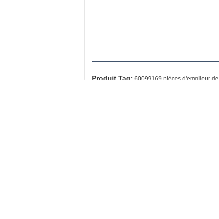
Produit Tag:
60099169 pièces d'empileur de
Coordonnées
Hefei ruihuaxin Electromechanical
Equipment Co., Ltd
Personne à contacter:
Mr. Li
Téléphone:
86-13956944740
Télécopieur:
86-551-66770168