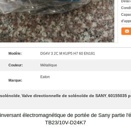
Délai 
Condi
Capac
d'app
Conta
Modèle:
DG4V 3 2C M KUP5 H7 60 EN181
Couleur:
Métallique
Eaton
Marque:
 solénoïde
Valve directionnelle de solénoïde de SANY
60155035 pi
,
,
inversant électromagnétique de portée de Sany partie 
TB23/10V-D24K7