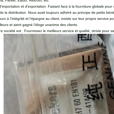
, Parker, Eaton, Rexroth, etc.
'importation et d'exportation. Faisant face à la fourniture globale pour 
 la distribution. Nous avait toujours adhéré au principe de petits bénéf
 à l'intégrité et l'épargne au client, insiste sur leur propre service p
lleurs et aient gagné l'éloge unanime des clients.
société est : Fournissez le meilleurs service et qualité, strivie pour sat