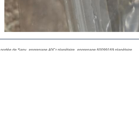
,
,
 portée de Sany
engrenage 40Cr planétaire
engrenage 60099169 planétaire
Envoyez votre demande directement à nous
(
0
/ 3000)